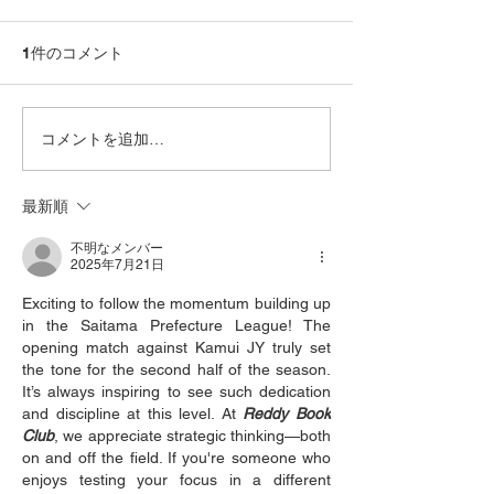
1件のコメント
コメントを追加…
【埼玉県リーグ2部A 後期
【U14選手権202
第4節！ vs坂戸ディプロ
期分 vsレドン
マッツ】
最新順
不明なメンバー
2025年7月21日
Exciting to follow the momentum building up 
in the Saitama Prefecture League! The 
opening match against Kamui JY truly set 
the tone for the second half of the season. 
It’s always inspiring to see such dedication 
and discipline at this level. At 
Reddy Book 
Club
, we appreciate strategic thinking—both 
on and off the field. If you're someone who 
enjoys testing your focus in a different 