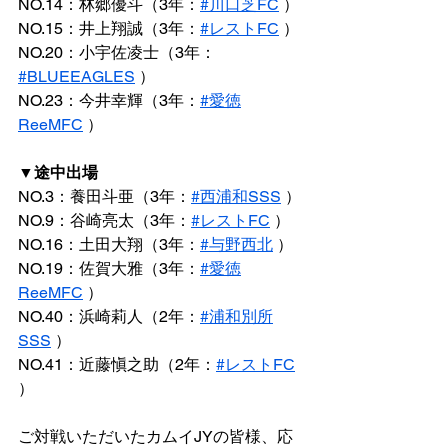
NO.14：林郷優斗（3年：
#川口芝FC
 ）
NO.15：井上翔誠（3年：
#レストFC
 ）
NO.20：小宇佐凌士（3年：
#BLUEEAGLES
 ）
NO.23：今井幸輝（3年：
#愛徳
ReeMFC
 ）
▼途中出場
NO.3：養田斗亜（3年：
#西浦和SSS
 ）
NO.9：谷崎亮太（3年：
#レストFC
 ）
NO.16：土田大翔（3年：
#与野西北
 ）
NO.19：佐賀大雅（3年：
#愛徳
ReeMFC
 ）
NO.40：浜崎莉人（2年：
#浦和別所
SSS
 ）
NO.41：近藤愼之助（2年：
#レストFC
）
ご対戦いただいたカムイJYの皆様、応