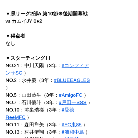
▼県リーグ2部A 第10節※後期開幕戦
vs カムイJY 0●2
▼得点者
なし
▼スターティング11
NO.21：中川天陽（3年：
#コンフィア
ンサSC
 ）
NO.2：永井慶（3年：
#BLUEEAGLES
）
NO.5：山田藍生（3年：
#AmigoFC
 ）
NO.7：石川優斗（3年：
#戸田一SSS
 ）
NO.10：鴻巣瑞稀（3年：
#愛徳
ReeMFC
 ）
NO.11：森田隼矢（3年：
#FC東85
 ）
NO.13：村井聖翔（3年：
#浦和中島
 ）