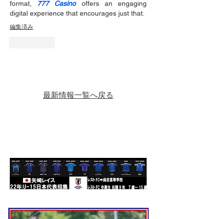
format, 
777 Casino
 offers an engaging 
digital experience that encourages just that.
編集済み
いいね！
最新情報一覧へ戻る