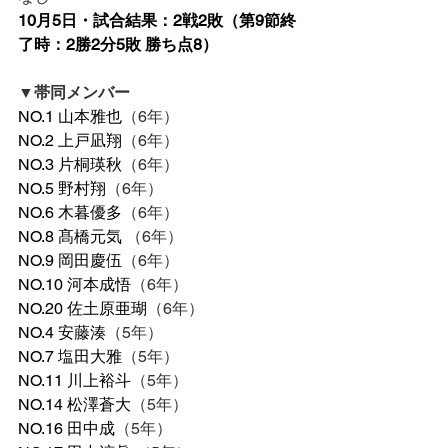
10月5日・試合結果：2戦2敗（第9節終
了時：2勝2分5敗 勝ち点8）
▼帯同メンバー
NO.1 山本雅也
（6年）
NO.2 上戸凪翔
（6年）
NO.3 片桐瑛秋
（6年）
NO.5 野村翔
（6年）
NO.6 木暮優多
（6年）
NO.8 髙橋元気 
（6年）
NO.9 岡田慶伍
（6年）
NO.10 河本成悟
（6年）
NO.20 佐土原亜瑚
（6年）
NO.4 安藤湊
（5年）
NO.7 塩田大雅
（5年）
NO.11 川上裕斗
（5年）
NO.14 松澤蒼大
（5年）
NO.16 田中成
（5年）