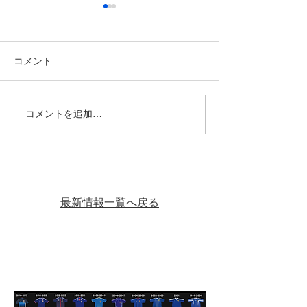
コメント
コメントを追加…
【11月2日（日）・24日
【10月19日（日
（祝月）SSリーグ・Bブ
グ・Bブロック
ロック】
最新情報一覧へ戻る