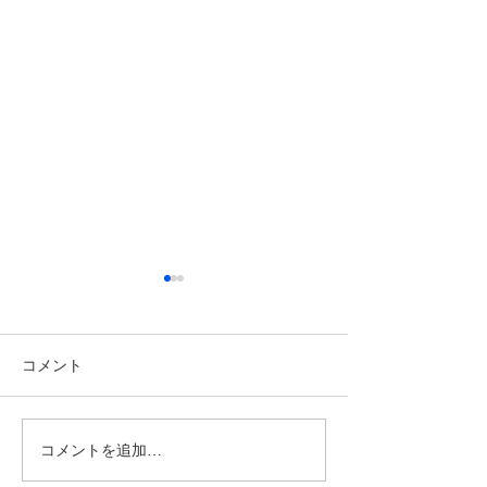
コメント
コメントを追加…
【埼玉県リーグ2部A 後期
【U14選手権202
第4節！ vs坂戸ディプロ
期分 vsレドン