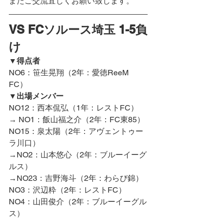
またご交流宜しくお願い致します。
VS FCソルース埼玉 1-5負
け
▼得点者
NO6：笹生晃翔（2年：愛徳ReeM 
FC）
▼出場メンバー
NO12：西本侃弘（1年：レストFC）
→ NO1：飯山福之介（2年：FC東85）
NO15：泉太陽（2年：アヴェントゥー
ラ川口）
→NO2：山本悠心（2年：ブルーイーグ
ルス）
→NO23：吉野海斗（2年：わらび錦）
NO3：沢辺粋（2年：レストFC）
NO4：山田俊介（2年：ブルーイーグル
ス）