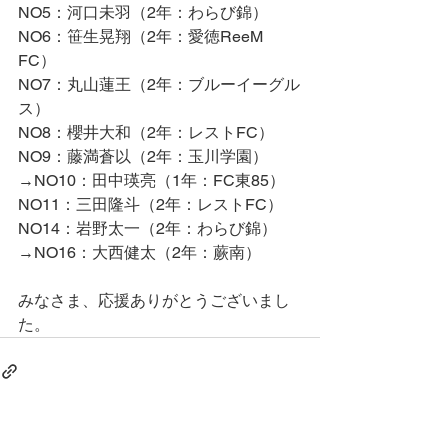
NO5：河口未羽（2年：わらび錦）
NO6：笹生晃翔（2年：愛徳ReeM 
FC）
NO7：丸山蓮王（2年：ブルーイーグル
ス）
NO8：櫻井大和（2年：レストFC）
NO9：藤満蒼以（2年：玉川学園）
→NO10：田中瑛亮（1年：FC東85）
NO11：三田隆斗（2年：レストFC）
NO14：岩野太一（2年：わらび錦）
→NO16：大西健太（2年：蕨南）
みなさま、応援ありがとうございまし
た。