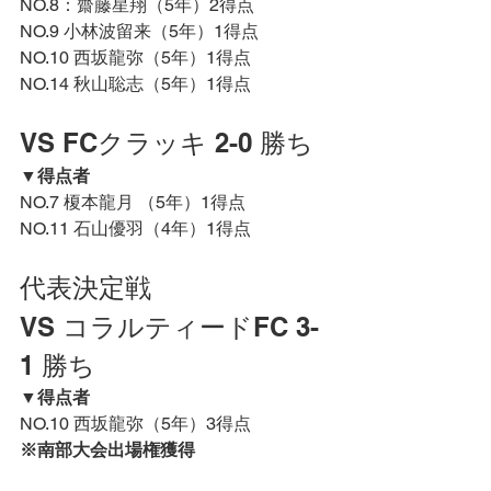
NO.8：齋藤星翔
（5年）2得点
NO.9 小林波留来
（5年）1得点
NO.10 西坂龍弥
（5年）1得点
NO.14 秋山聡志
（5年）1得点
VS FCクラッキ 2-0 勝ち
▼
得点者
NO.7 榎本龍月 
（5年）1得点
NO.11 石山優羽
（4年）1得点
代表決定戦
VS コラルティードFC 3-
1 勝ち
▼
得点者
NO.10 西坂龍弥
（5年）3得点
※南部大会出場権獲得