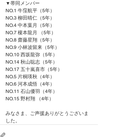
▼帯同メンバー
NO.1 牛窪航平
（5年）
NO.3 柳田晴仁
（5年）
NO.4 中本葉月
（5年）
NO.7 榎本龍月 
（5年）
NO.8 齋藤星翔
（5年）
NO.9 小林波留来
（5年）
NO.10 西坂龍弥
（5年）
NO.14 秋山聡志
（5年）
NO.17 五十嵐喜市
（5年）
NO.5 片桐瑛秋
（4年）
NO.6 河本成悟
（4年）
NO.11 石山優羽
（4年）
NO.15 野村翔 
（4年）
みなさま、ご声援ありがとうございま
した。