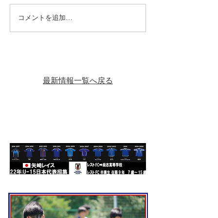
コメントを追加…
【11月2日（日）・24日
【10月19日（日
（祝月）SSリーグ・Bブ
グ・Bブロック
ロック】
最新情報一覧へ戻る