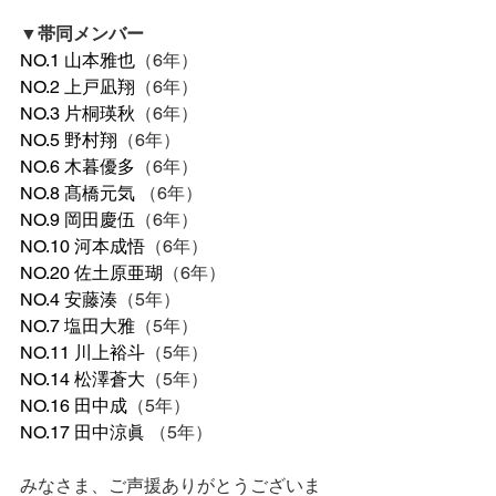
▼帯同メンバー
NO.1 山本雅也
（6年）
NO.2 上戸凪翔
（6年）
NO.3 片桐瑛秋
（6年）
NO.5 野村翔
（6年）
NO.6 木暮優多
（6年）
NO.8 髙橋元気 
（6年）
NO.9 岡田慶伍
（6年）
NO.10 河本成悟
（6年）
NO.20 佐土原亜瑚
（6年）
NO.4 安藤湊
（5年）
NO.7 塩田大雅
（5年）
NO.11 川上裕斗
（5年）
NO.14 松澤蒼大
（5年）
NO.16 田中成
（5年）
NO.17 田中涼眞 
（5年）
みなさま、ご声援ありがとうございま