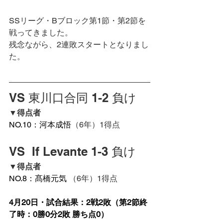
SSリーグ・Bブロック第1節・第2節を
戦ってきました。
残念ながら、2連敗スタートとなりまし
た。
VS 東川口合同 1-2 負け
▼得点者
NO.10：河本成悟
（6年）1得点
VS  If Levante 1-3 負け
▼得点者
NO.8：髙橋元気 
（6年）1得点
4月20日・試合結果：2戦2敗（第2節終
了時：0勝0分2敗 勝ち点0）