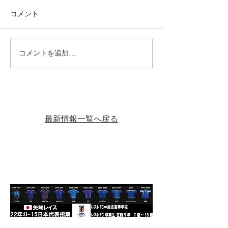
コメント
コメントを追加…
【11月2日（日）・24日
【10月19日（日
（祝月）SSリーグ・Bブ
グ・Bブロック
ロック】
最新情報一覧へ戻る