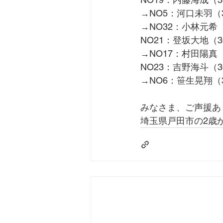
→NO5：河口未羽
→NO32：小林元希
NO21：登坂大地（
→NO17：村田陽真
NO23：吉野海斗（
→NO6：笹生晃翔（3
みなさま、ご声援あ
埼玉県戸田市の2歳