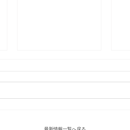
【埼玉県リーグ2部A 後期第4
【U1
節！ vs坂戸ディプロマッ
分 
ツ】
最新情報一覧へ戻る