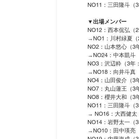
NO11：三田隆斗（
▼出場メンバー
NO12：西本侃弘（
→NO1：川村緑夏（
NO2：山本悠心（
→NO24：中本凱斗
NO3：沢辺粋（3年
→NO18：向井斗真
NO4：山田俊介（
NO7：丸山蓮王（
NO8：櫻井大和（3
NO11：三田隆斗（
→ NO16：大西健
NO14：岩野太一（
→NO10：田中瑛亮（
NO19：内藤海成（