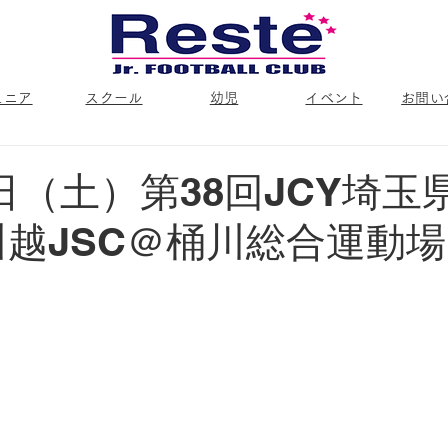
ュニア
スクール
幼児
イベント
お問い
日（土）第38回JCY埼玉
川越JSC＠桶川総合運動