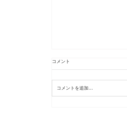
コメント
コメントを追加…
【U14選手権2025 MD2延期
分 vsコルージャ】