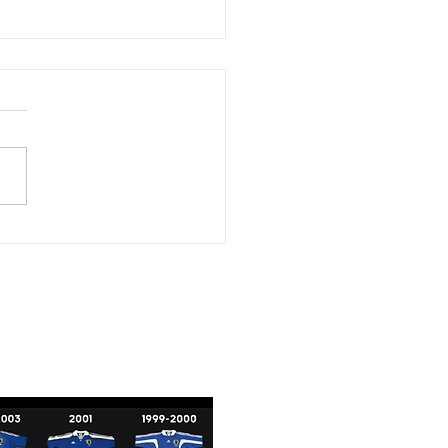
4選手権2025 MD1延期
vsレドンド】