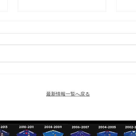
【埼玉県リーグ2部A 後期第4
【U1
節！ vs坂戸ディプロマッ
分 
ツ】
最新情報一覧へ戻る