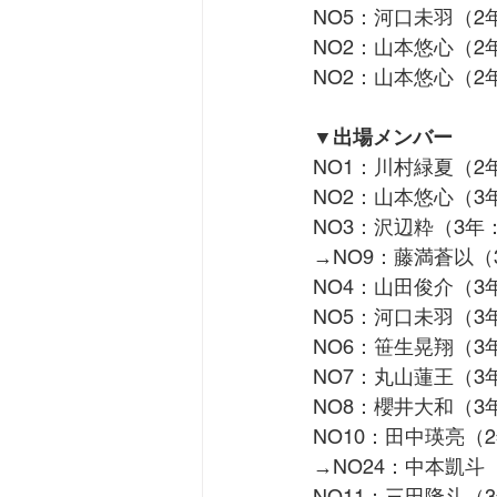
NO5：河口未羽（2
NO2：山本悠心（
NO2：山本悠心（
▼出場メンバー
NO1：川村緑夏（2
NO2：山本悠心（
NO3：沢辺粋（3年
→NO9：藤満蒼以
NO4：山田俊介（
NO5：河口未羽（3
NO6：笹生晃翔（3年
NO7：丸山蓮王（
NO8：櫻井大和（3
NO10：田中瑛亮（2
→NO24：中本凱斗
NO11：三田隆斗（