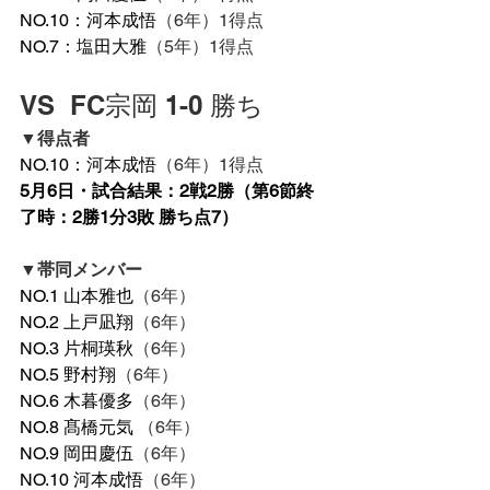
NO.10：河本成悟
（6年）1得点
NO.7：塩田大雅
（5年）1得点
VS  FC宗岡 1-0 勝ち
▼得点者
NO.10：河本成悟
（6年）1得点
5月6日・試合結果：2戦2勝（第6節終
了時：2勝1分3敗 勝ち点7）
▼帯同メンバー
NO.1 山本雅也
（6年）
NO.2 上戸凪翔
（6年）
NO.3 片桐瑛秋
（6年）
NO.5 野村翔
（6年）
NO.6 木暮優多
（6年）
NO.8 髙橋元気 
（6年）
NO.9 岡田慶伍
（6年）
NO.10 河本成悟
（6年）