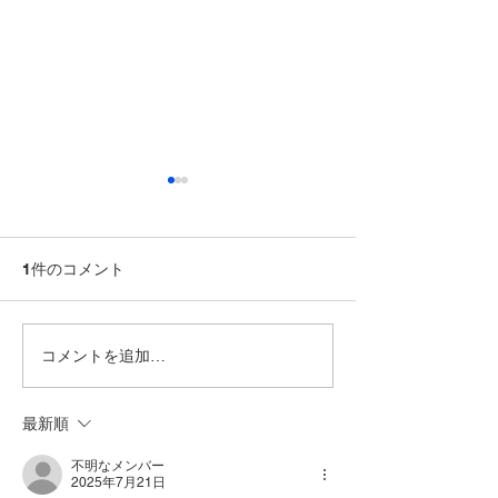
1件のコメント
コメントを追加…
【11月2日（日）・24日
【10月19日（日
（祝月）SSリーグ・Bブ
グ・Bブロック
ロック】
最新順
不明なメンバー
2025年7月21日