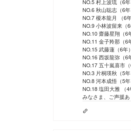
NO.5 村上波琉
（6年
NO.6 秋山聡志
（6年
NO.7 榎本龍月 
（6
NO.9 小林波留来
（
NO.10 齋藤星翔
（6
NO.11 金子羚那
（6
NO.15 武藤蓮
（6年
NO.16 西坂龍弥
（6
NO.17 五十嵐喜市
（
NO.3 片桐瑛秋
（5年
NO.8 河本成悟
（5年
NO.18 塩田大雅 
（4
みなさま、ご声援あ