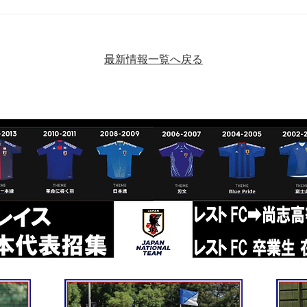
【11月2日（日）・24日（祝
【1
月）SSリーグ・Bブロック】
グ・
最新情報一覧へ戻る