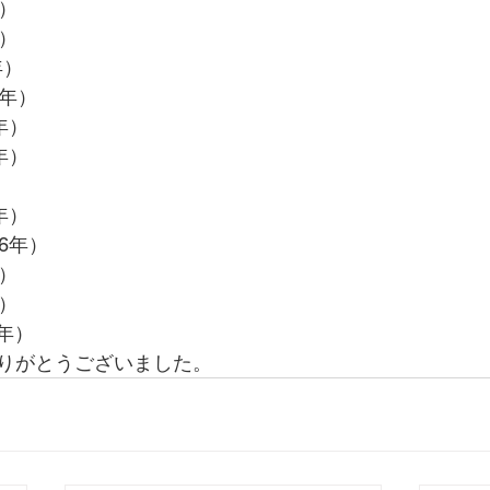
）
）
年）
6年）
年）
年）
）
年）
6年）
）
）
年）
りがとうございました。