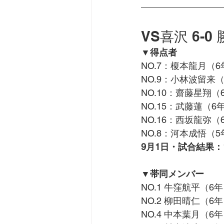
VS喜沢 6-0
▼得点者
NO.7：榎本龍月
（6
NO.9：小林波留来
（
NO.10：齋藤星翔
（
NO.15：武藤蓮
（6
NO.16：西坂龍弥
（
NO.8：河本成悟
（5
9月1日・試合結果：
▼帯同メンバー
NO.1 牛窪航平
（6年
NO.2 柳田晴仁
（6年
NO.4 中本葉月
（6年