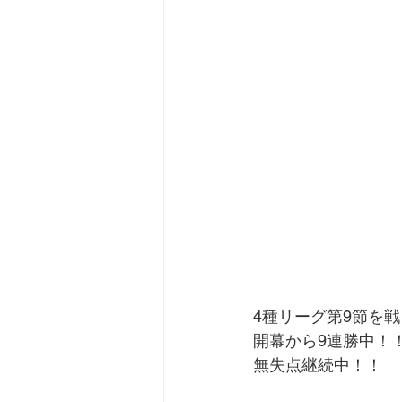
4種リーグ第9節を
開幕から9連勝中！
無失点継続中！！