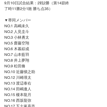
9月10日試合結果：2戦2勝（第14節終
了時11勝2分1敗 勝ち点35）
▼帯同メンバー
NO.1 高嶋未久
NO.2 人見圭斗
NO.3 小林勇太
NO.5 齋藤空翔
NO.6 木暮綜成
NO.7 山本藍羽
NO.8 井上夢翔
NO.9 松田脩
NO.10 近藤愼之助
NO.12 川崎瑛太
NO.13 渡辺泰右
NO.14 田嶋逢人
NO.15 榎本龍月 
NO.16 西坂龍弥
NO.17 五十嵐喜市