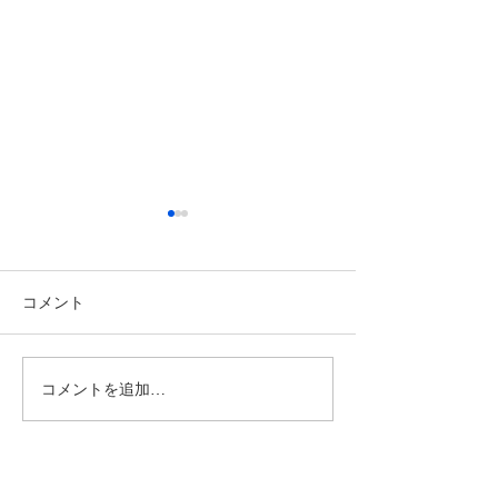
コメント
コメントを追加…
【11月2日（日）・24日
【10月19日（日
（祝月）SSリーグ・Bブ
グ・Bブロック
ロック】