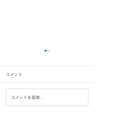
コメント
コメントを追加…
【埼玉県リーグ2部A 後期
【U14選手権202
第4節！ vs坂戸ディプロ
期分 vsレドン
マッツ】