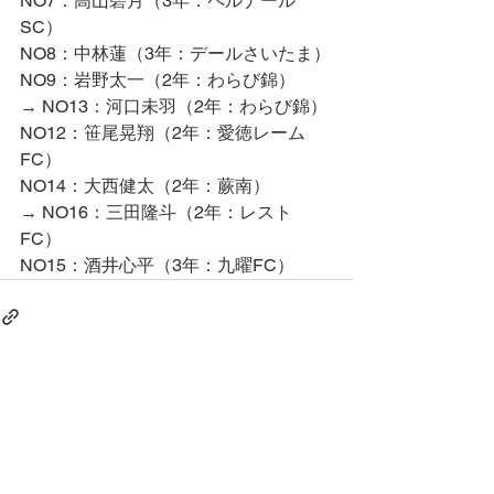
NO7：高山碧月（3年：ペルナール
SC）
NO8：中林蓮（3年：デールさいたま）
NO9：岩野太一（2年：わらび錦）
→ NO13：河口未羽（2年：わらび錦）
NO12：笹尾晃翔（2年：愛徳レーム
FC）
NO14：大西健太（2年：蕨南）
→ NO16：三田隆斗（2年：レスト
FC）
NO15：酒井心平（3年：九曜FC）