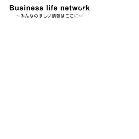
Reste Futsal City
フ
ッ
ト
サ
ル
場
は
こ
ち
ら
へ
Reste football club
サ
ッ