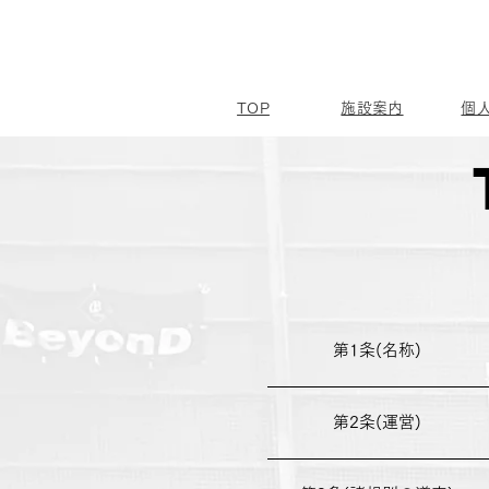
TOP
施設案内
個
第1条(名称)
第2条(運営)