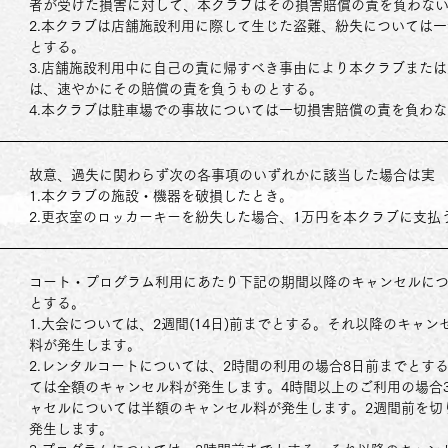
者が受けた損害に対して、本クラブはその損害賠償の責を負わな
2.本クラブは店舗施設利用に際して生じた盗難、紛失については
とする。
3.店舗施設利用中に自己の責に帰すべき事由により本クラブまた
は、速やかにその賠償の責を負うものとする。
4.本クラブは駐車場での事故については一切損害賠償の責を負わ
故意、過失に関わらず次の各事項のいずれかに該当した場合は実
1.本クラブの施設・機器を破損したとき。
2.更衣室のロッカーキーを紛失した場合、1万円を本クラブに支払
コート・プログラム利用にあたり下記の期間以降のキャンセルに
とする。
1.大会については、2週間(14日)前までとする。それ以降のキャ
料が発生します。
2.レンタルコートについては、2時間の利用の場合8日前までとす
ては全額のキャンセル料が発生します。4時間以上のご利用の場合
ャセルについては半額のキャンセル料が発生します。2週間前を切
発生します。