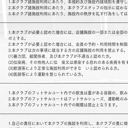
1.本クラブ諸施設利用にあたり、本規約及び施設内諸規則を遵守
2.本クラブ諸施設利用にあたり、本クラブスタッフの指示に従わ
3.本クラブ諸施設利用にあたり、施設内の秩序を乱す行為をして
1.本クラブが必要と認めた場合には、店舗施設の一部または全部
のとする。
2.本クラブが必要と認めた場台には、会員の予約・利用時間を制
3.本クラブは次の事項に該当する方の店舗施設の利用を禁止する。
(1)暴力団、組関係者、及び本クラブが不適当と認めた方。
(2)伝染病、その他他人に伝 染又は感染する恐れのある疾病を有
(3)飲酒等により正常な施設利用ができな いと認められる方。
(4)医師等により運動を禁じられている方。
1.本クラブのフットサルコート内での飲食は蓋がある容器の、飲
2.本クラブのフットサルコートはフットサルシューズ、運動靴の
3.本クラブのフットサルコート内での喫煙は禁止となります。
1.自己の責任において本クラブの施設を利用し、本クラブの責に