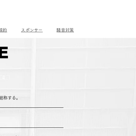
規約
スポンサー
騒音対策
E
総称する。